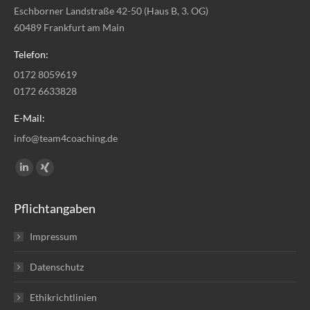
Eschborner Landstraße 42-50 (Haus B, 3. OG)
60489 Frankfurt am Main
Telefon:
0172 8059619
0172 6633828
E-Mail:
info@team4coaching.de
Finden Sie uns auf:
Linkedin
XING
page
page
Pflichtangaben
opens
opens
in
in
Impressum
new
new
window
window
Datenschutz
Ethikrichtlinien